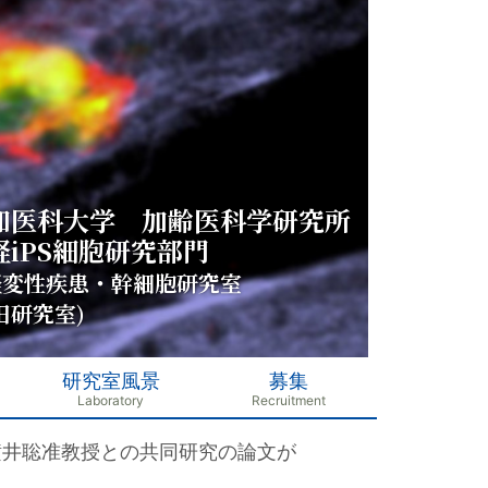
知医科大学 加齢医科学研究所
経iPS細胞研究部門
経変性疾患・幹細胞研究室
田研究室)
研究室風景
募集
横井聡准教授との共同研究の論文が