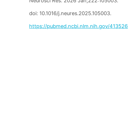
Neurosci Res. 2026 Jan;222:105003.
doi: 10.1016/j.neures.2025.105003.
https://pubmed.ncbi.nlm.nih.
gov/413526