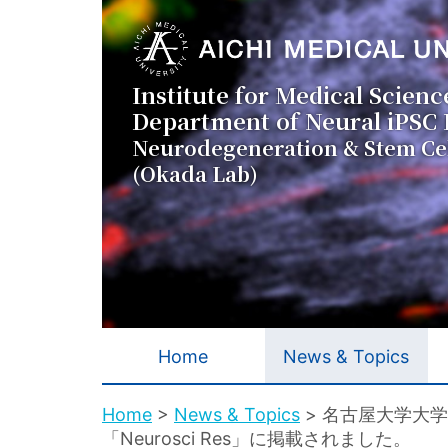
メ
イ
ン
コ
Institute for Medical Scienc
ン
Department of Neural iPSC
テ
Neurodegeneration & Stem Cel
ン
(Okada Lab)
ツ
に
移
動
メ
Home
News & Topics
イ
ン
パ
Home
News & Topics
名古屋大学大学
「Neurosci Res」に掲載されました。