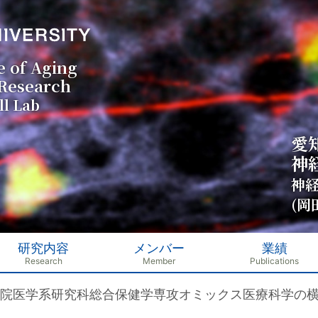
e of Aging
 Research
l Lab
愛
神
神
(岡
研究内容
メンバー
業績
院医学系研究科総合保健学専攻オミックス医療科学の