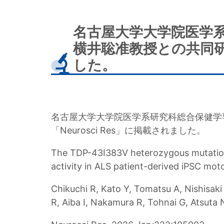
ナ
ン
ビ
く
名古屋大学大学院医学
ゲ
ず
横井聡准教授との共同研究
ー
した。
シ
ョ
ン
名古屋大学大学院医学系研究科総合保健学
「Neurosci Res」に掲載されました。
The TDP-43I383V heterozygous mutation 
activity in ALS patient-derived iPSC mot
Chikuchi R, Kato Y, Tomatsu A, Nishisaki
R, Aiba I, Nakamura R, Tohnai G, Atsuta