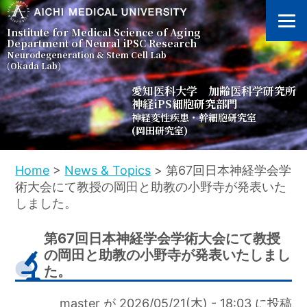
メ
イ
Institute for Medical Science of Aging
ン
Department of Neural iPSC Research
Neurodegeneration & Stem Cell Lab
コ
(Okada Lab)
ン
愛知医科大学 加齢医科学研究所
テ
神経iPS細胞研究部門
ン
神経変性疾患・幹細胞研究室
ツ
(岡田研究室)
に
移
パ
Home
News & Topics
第67回日本神経学会学
動
術大会にて教授の岡田と助教の小野寺が発表いた
ン
しました。
く
第67回日本神経学会学術大会にて教授
ず
の岡田と助教の小野寺が発表いたしまし
た。
master
が
2026/05/21(木) - 18:03
に投稿